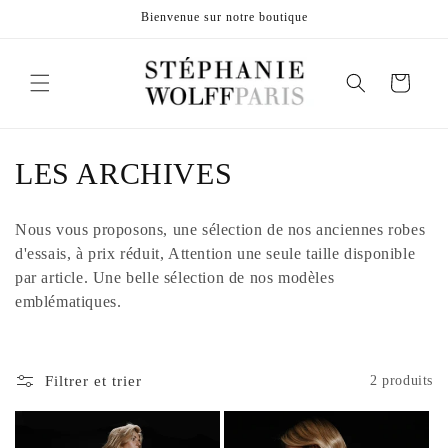
et
Bienvenue sur notre boutique
passer
au
contenu
Panier
C
LES ARCHIVES
o
Nous vous proposons, une sélection de nos anciennes robes
l
d'essais, à prix réduit, Attention une seule taille disponible
par article. Une belle sélection de nos modèles
l
emblématiques.
e
c
Filtrer et trier
2 produits
t
i