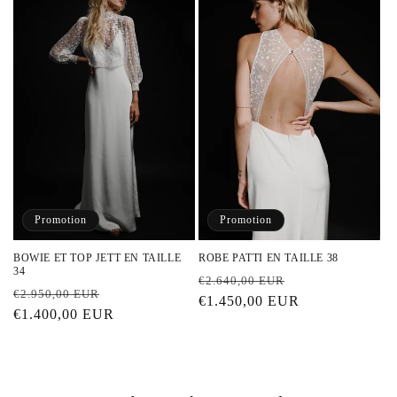
o
n
:
Promotion
Promotion
BOWIE ET TOP JETT EN TAILLE
ROBE PATTI EN TAILLE 38
34
Prix
Prix
€2.640,00 EUR
Prix
Prix
€2.950,00 EUR
habituel
€1.450,00 EUR
promotionnel
habituel
€1.400,00 EUR
promotionnel