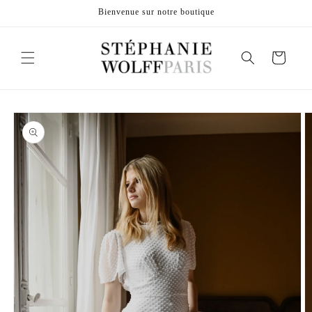
et
Bienvenue sur notre boutique
passer
au
contenu
Panier
Passer aux
informations
produits