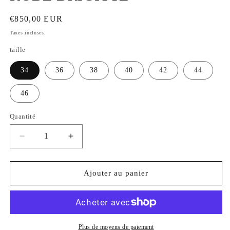
Prix
€850,00 EUR
habituel
Taxes incluses.
taille
34
36
38
40
42
44
46
Quantité
Réduire
Augmenter
la
la
quantité
quantité
de
de
Ajouter au panier
ROBE
ROBE
BRIGITTE
BRIGITTE
Plus de moyens de paiement