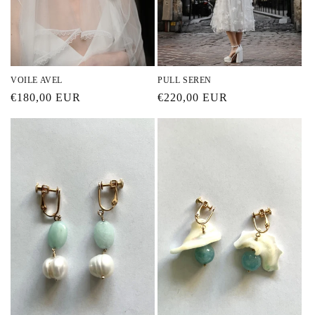
VOILE AVEL
PULL SEREN
Prix
€180,00 EUR
Prix
€220,00 EUR
habituel
habituel