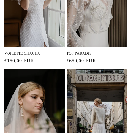
o
n
:
VOILETTE CHACHA
TOP PARADIS
Prix
€150,00 EUR
Prix
€650,00 EUR
habituel
habituel