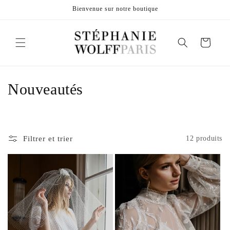
et
Bienvenue sur notre boutique
passer
au
contenu
Panier
C
Nouveautés
o
l
Filtrer et trier
12 produits
l
e
c
t
i