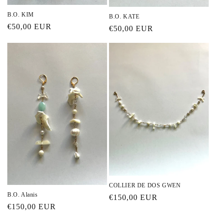
B.O. KIM
B.O. KATE
Prix
€50,00 EUR
Prix
€50,00 EUR
habituel
habituel
COLLIER DE DOS GWEN
B.O. Alanis
Prix
€150,00 EUR
Prix
€150,00 EUR
habituel